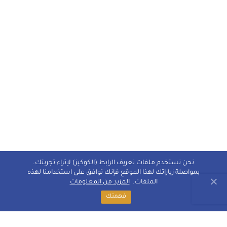
نحن نستخدم ملفات تعريف الرابط (الكوكيز) لإثراء تجربتك.
بمواصلة زياراتك لهذا الموقع فإنك توافق على استخدامنا لهذه
الملفات.
المزيد من المعلومات
فهمتك