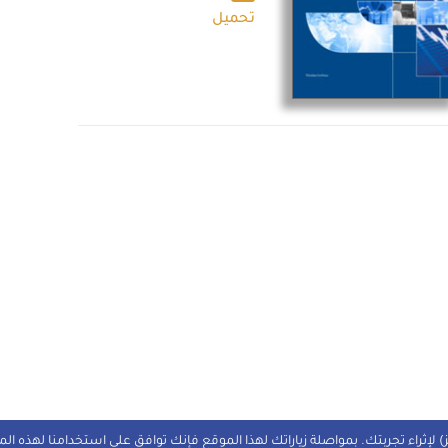
تحميل
 لإثراء تجربتك. بمواصلة زياراتك لهذا الموقع فإنك توافق على استخدامنا لهذه ال