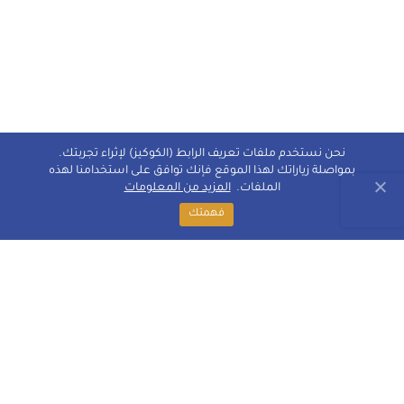
نحن نستخدم ملفات تعريف الرابط (الكوكيز) لإثراء تجربتك.
بمواصلة زياراتك لهذا الموقع فإنك توافق على استخدامنا لهذه
الملفات.
المزيد من المعلومات
فهمتك