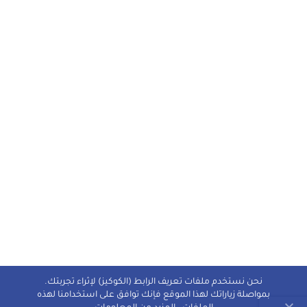
نحن نستخدم ملفات تعريف الرابط (الكوكيز) لإثراء تجربتك.
بمواصلة زياراتك لهذا الموقع فإنك توافق على استخدامنا لهذه