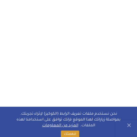
نحن نستخدم ملفات تعريف الرابط (الكوكيز) لإثراء تجربتك.
بمواصلة زياراتك لهذا الموقع فإنك توافق على استخدامنا لهذه
الملفات.
المزيد من المعلومات
فهمتك