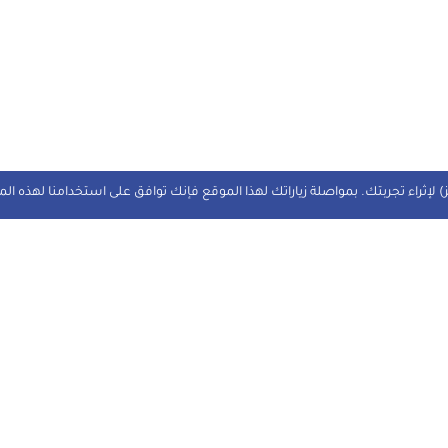
 لإثراء تجربتك. بمواصلة زياراتك لهذا الموقع فإنك توافق على استخدامنا لهذه ال