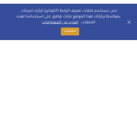
نحن نستخدم ملفات تعريف الرابط (الكوكيز) لإثراء تجربتك.
بمواصلة زياراتك لهذا الموقع فإنك توافق على استخدامنا لهذه
الملفات.
المزيد من المعلومات
فهمتك