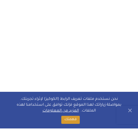
نحن نستخدم ملفات تعريف الرابط (الكوكيز) لإثراء تجربتك.
بمواصلة زياراتك لهذا الموقع فإنك توافق على استخدامنا لهذه
الملفات.
المزيد من المعلومات
فهمتك