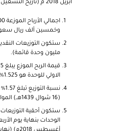
ابريل 2018 م (تاريخ التشغيل) الى 30 يونيو 2018 م على النحو التالي:
وخمسين ألف ريال سعو
مليون وحدة قائمة).
الاولي للوحدة هو 1.525% أي ما يعادل 6.10% على أساس سنوي.
نسب
(16 شوال 1439هــ) الموافق (30 يونيو 2018م).
ستكون أحقية التوزيعات