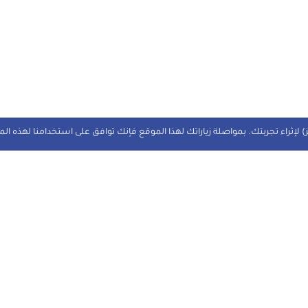
 لإثراء تجربتك. بمواصلة زياراتك لهذا الموقع فإنك توافق على استخدامنا لهذه ال