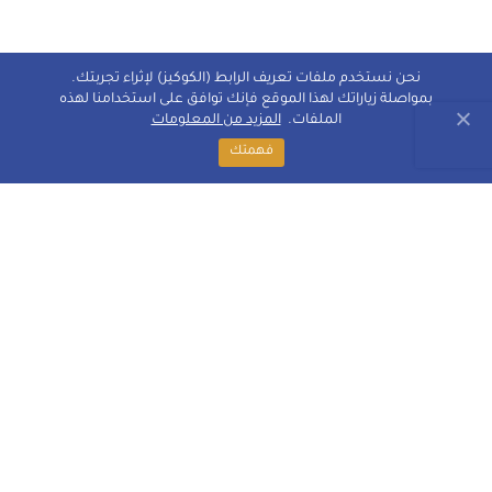
نحن نستخدم ملفات تعريف الرابط (الكوكيز) لإثراء تجربتك.
بمواصلة زياراتك لهذا الموقع فإنك توافق على استخدامنا لهذه
الملفات.
المزيد من المعلومات
فهمتك