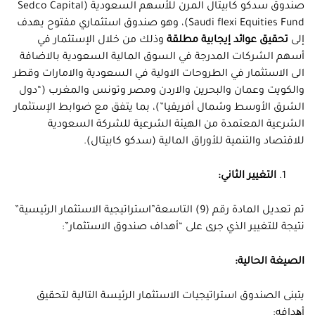
صندوق سدكو كابيتال المرن للأسهم السعودية (Sedco Capital
Saudi flexi Equities Fund)، وهو صندوق استثماري مفتوح يهدف
إلى
تحقيق عوائد إيجابية مطلقة
وذلك من خلال الإستثمار في
أسهم الشركات المدرجة في السوق المالية السعودية بالاضافة
الى الاستثمار في الطروحات الاولية في السعودية والامارات وقطر
والكويت وعمان والبحرين والاردن ومصر وتونس والمغرب (“دول
الشرق الأوسط وشمال أفريقيا”)، بما يتفق مع ضوابط الإستثمار
الشرعية المعتمدة من الهيئة الشرعية للشركة السعودية
للاقتصاد والتنمية للأوراق المالية (سدكو كابيتال).
التغيير الثاني:
تم تعديل المادة رقم (9) التاسعة”استراتيجية الاستثمار الرئيسية”
نتيجة للتغيير الذي جرى على “أهداف صندوق الاستثمار”:
الصيغة الحالية:
يتبنى الصندوق استراتيجيات الاستثمار الرئيسة التالية لتحقيق
أھدافه: