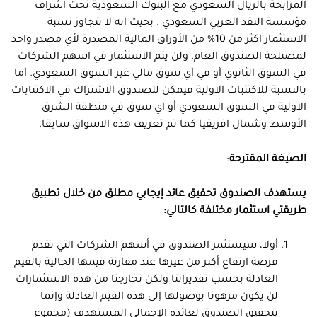
المرابحة بالريال السعودي مع البنوك السعودية تحت اشراف
مؤسسة النقد العربي السعودي . بحيث انه لا تتجاوز نسبة
الاستثمار اكثر من 10% من الأوراق المالية المصدرة لأي مصدر واحد
لمصىلحة الصندوق العام. ولن يتم الاستثمار في اسهم الشركات
في السوق الثانوي أو في أي سوق مالي غير السوق السعودي. أما
بالنسبة للاكتتبات الاولية فيمكن للصندوق الاشتراك في الاكتتابات
الاولية في السوق السعودي أو اي سوق في منطقة الشرق
الأوسط وشمال افريقيا كما تم تعريف هذه الاسواق سابقا.
الصيغة المقترحة
:
يستهدف الصندوق تحقيق عائد إيجابي مطلق من خلال تطبيق
طريقتي استثمار مختلفة كالتالي:
أولا، سيستثمر الصندوق في أسهم الشركات التي تقدم
فرصة ارتفاع أكبر من غيرها عند مقارنة قيمها الحالية بالقيم
العادلة بحسب تقديراتنا ولكن تخارجنا من هذه الاستثمارات
لن يكون مرهونا بوصولها إلى هذه القيم العادلة وإنما
بتحقيق الصندوق لعائده الإجمالي المستهدف (مجموع