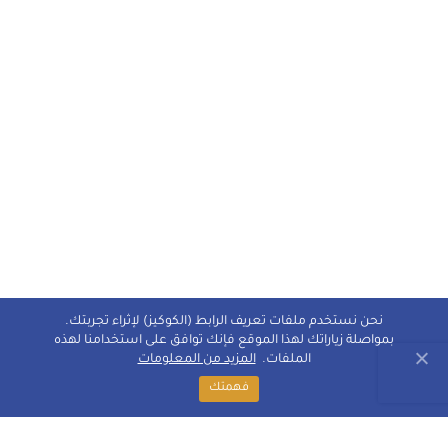
نحن نستخدم ملفات تعريف الرابط (الكوكيز) لإثراء تجربتك.
بمواصلة زياراتك لهذا الموقع فإنك توافق على استخدامنا لهذه
الملفات.
المزيد من المعلومات
فهمتك