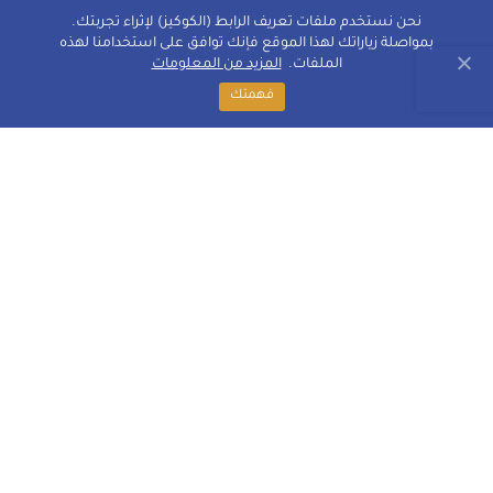
نحن نستخدم ملفات تعريف الرابط (الكوكيز) لإثراء تجربتك.
بمواصلة زياراتك لهذا الموقع فإنك توافق على استخدامنا لهذه
الملفات.
المزيد من المعلومات
فهمتك