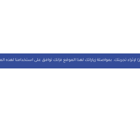
 لإثراء تجربتك. بمواصلة زياراتك لهذا الموقع فإنك توافق على استخدامنا لهذه ال