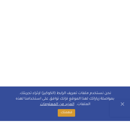
نحن نستخدم ملفات تعريف الرابط (الكوكيز) لإثراء تجربتك.
بمواصلة زياراتك لهذا الموقع فإنك توافق على استخدامنا لهذه
الملفات.
المزيد من المعلومات
فهمتك