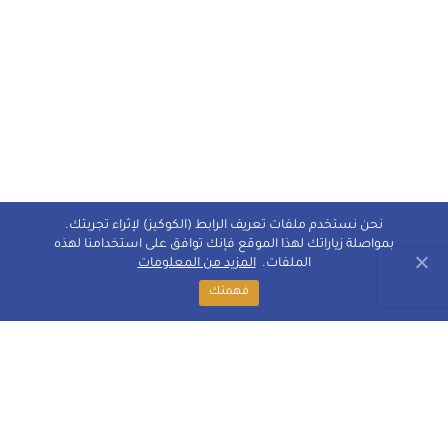
نحن نستخدم ملفات تعريف الرابط (الكوكيز) لإثراء تجربتك.
بمواصلة زياراتك لهذا الموقع فإنك توافق على استخدامنا لهذه
الملفات.
المزيد من المعلومات
فهمتك